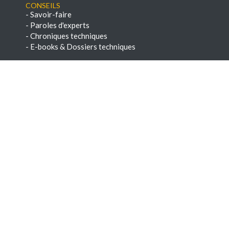
Conseils
-
Savoir-faire
-
Paroles d'experts
-
Chroniques techniques
-
E-books & Dossiers techniques
NEWSLETTERS
-
Voir les archives
-
S'abonner
Dernières offres d'emploi
Technicien de
maintenance chauffage
(F/H)
ACTUAL PERIGUEUX CENTRE
Technicien études de prix
BTP