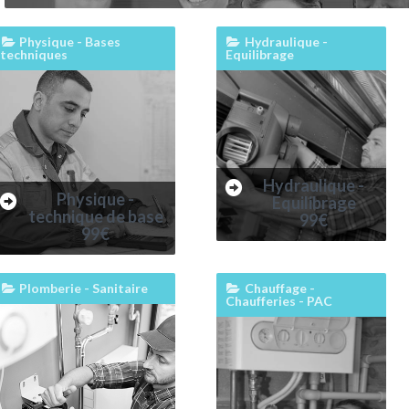
Physique - Bases
Hydraulique -
techniques
Equilibrage
Hydraulique -
Physique -
Equilibrage
technique de base
99€
99€
Plomberie - Sanitaire
Chauffage -
Chaufferies - PAC