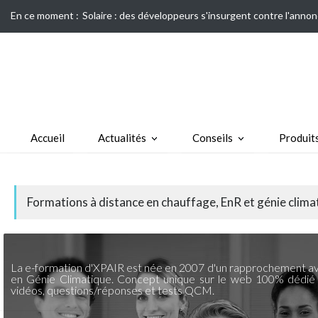
En ce moment :
Solaire : des développeurs s'insurgent contre l'annon
Accueil
Actualités
Conseils
Produit
Formations à distance en chauffage, EnR et génie clima
La e-formation d'XPAIR est née en 2007 d'un rapprochement av
en Génie Climatique. Concept unique sur le web 100% dédié
vidéos, questions/réponses et tests QCM.