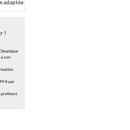
on adaptée
r !
Climatique
 à son
ormation
99 € par
 profitent