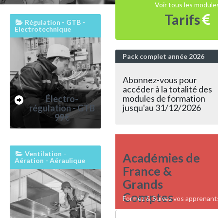
Voir tous les module
Tarifs
Régulation - GTB -
Electrotechnique
Pack complet année 2026
Abonnez-vous pour
accéder à la totalité des
modules de formation
Électro-
jusqu'au 31/12/2026
régulation - GTB
99€
Ventilation -
Académies de
Aération - Aéraulique
France &
Grands
Comptes
Formez & Suivez vos apprenants