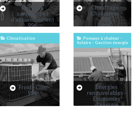
Chauffage -
Réseaux
Chaudières -
sanitaires et
PAC
d'assainissement
99€
99€
Climatisation
Pompes à chaleur -
Solaire - Gestion énergie
Énergies
Froid - Clim
renouvelables -
99€
Économies
d'énergie
99€