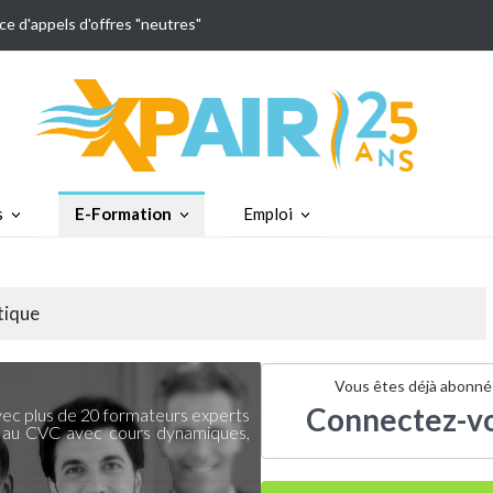
ce d'appels d'offres "neutres"
s
E-Formation
Emploi
tique
Vous êtes déjà abonné
Connectez-v
ec plus de 20 formateurs experts
 au CVC avec cours dynamiques,