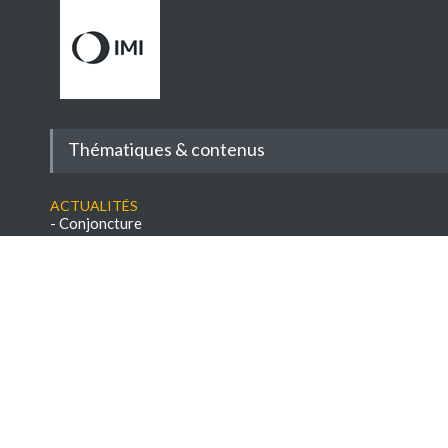
Thématiques & contenus
Actualités
-
Conjoncture
-
Filière
-
Décryptages
-
Entretiens
-
Reportages
-
Réglementation
-
A savoir
-
Veille réglementaire
Conseils
-
Savoir-faire
-
Paroles d'experts