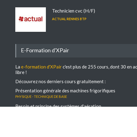
Technicien cvc (H/F)
ACTUAL RENNES BTP
E-Formation d'XPair
La
e-formation d'XPair
c'est plus de 255 cours, dont 30 en a
libre !
Découvrez nos derniers cours gratuitement :
Présentation générale des machines frigorifiques
Physique - Technique de base
Besoin et principe des systèmes d'aération
Physique - Technique de base
Les architectures de GTB
électro-régulation - GTB