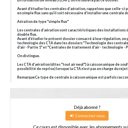
En formation de niveau 3 (CAP), on n'étudiera pas ce dossier.
Avant d’étudier les centrales d’aération, rappelons que celle-ci 
en simple flux sans qu’il soit nécessaire d’installer une centrale d
Aération de type "simple flux"
Les centrales d’aération sont caractéristiques des installations 
double flux.
Avant d’étudier le présent dossier consacré à leur régulation, on 
technologie des CTA dans les dossiers "Technologie des central
d'air - Partie 1" et "Centrales de traitement d'air - technologie - P
On distingue.
Les CTA d’aération (dites "tout air neuf") à caisson unique de souf
possibilité de reprise) lorsque la CTA n’est pas en charge du rejet d
RemarqueCe type de centrale à caisson unique est parfois raccord
Déjà abonné ?
Connectez-vous
Ce cours est disponible avec les abonnements sui