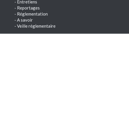
-
Entretiens
-
Reportages
-
Réglementation
-
A savoir
-
Veille réglementaire
Conseils
-
Savoir-faire
-
Paroles d'experts
-
Chroniques techniques
-
E-books & Dossiers techniques
NEWSLETTERS
-
Voir les archives
-
S'abonner
Dernières offres d'emploi
Technicien de
maintenance chauffage