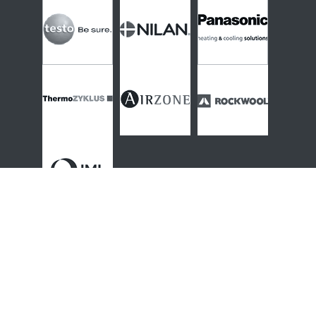
Thématiques & contenus
Actualités
-
Conjoncture
-
Filière