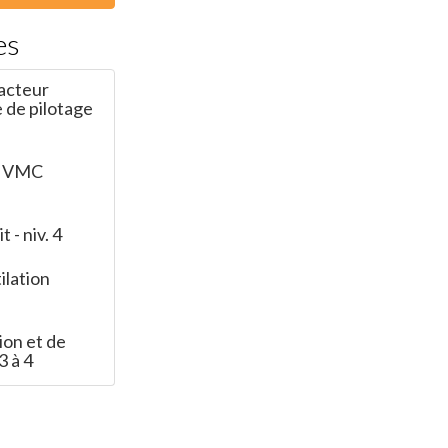
es
acteur
 de pilotage
de VMC
 - niv. 4
ilation
ion et de
3 à 4