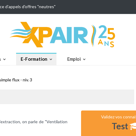
ce d'appels d'offres "neutres"
s
E-Formation
Emploi
mple flux - niv. 3
Validez vos conna
extraction, on parle de "Ventilation
Test