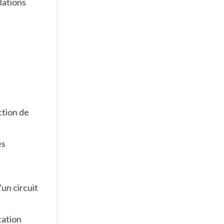
lations
ction de
es
un circuit
tation