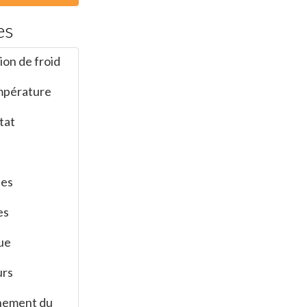
es
tion de froid
empérature
tat
nes
es
que
urs
nnement du