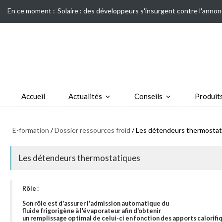
En ce moment :
Solaire : des développeurs s'insurgent contre l'annon
Accueil
Actualités
Conseils
Produit
E-formation
/
Dossier ressources froid
/ Les détendeurs thermostat
Les détendeurs thermostatiques
Rôle :
Son rôle est d'assurer l'admission automatique du
fluide frigorigène à l'évaporateur afin d'obtenir
un remplissage optimal de celui-ci en fonction des apports calorifi