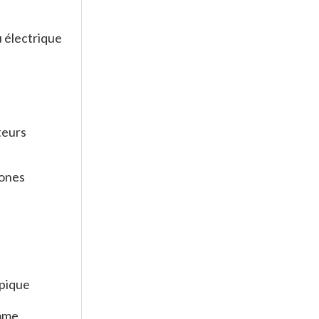
u électrique
s
teurs
rones
pique
amme