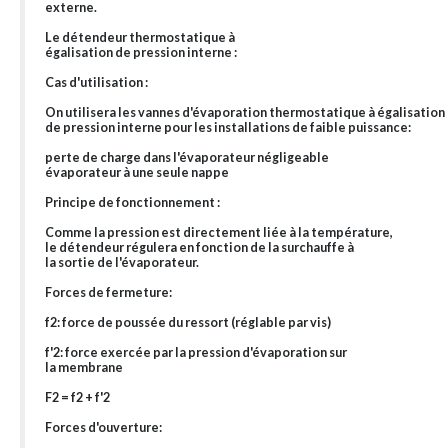
externe.
Le détendeur thermostatique à
égalisation de pression interne :
Cas d'utilisation :
On utilisera les vannes d'évaporation thermostatique à égalisation
de pression interne pour les installations de faible puissance:
perte de charge dans l'évaporateur négligeable
évaporateur à une seule nappe
Principe de fonctionnement :
Comme la pression est directement liée à la température,
le détendeur régulera en fonction de la surchauffe à
la sortie de l'évaporateur.
Forces de fermeture:
f2: force de poussée du ressort (réglable par vis)
f'2: force exercée par la pression d'évaporation sur
la membrane
F2 = f2 + f'2
Forces d'ouverture: