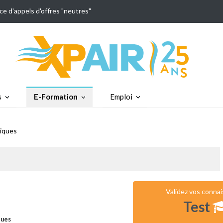
ce d'appels d'offres "neutres"
s
E-Formation
Emploi
iques
Validez vos conna
Test
ques