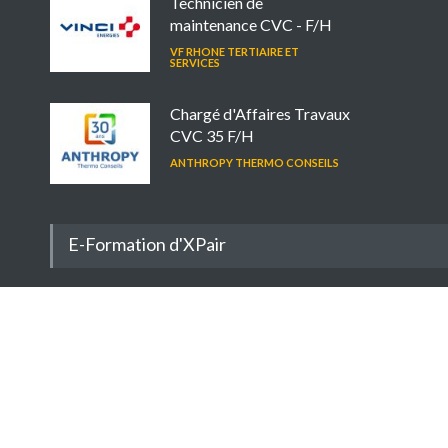
Technicien de
maintenance CVC - F/H
VF RHONE TERTIAIRE ET
SERVICES
Chargé d'Affaires Travaux
CVC 35 F/H
ANTHROPY THERMO CONSEILS
E-Formation d'XPair
La
e-formation d'XPair
c'est plus de 255 cours, dont 30 en a
libre !
Découvrez nos derniers cours gratuitement :
Présentation générale des machines frigorifiques
Physique - Technique de base
Besoin et principe des systèmes d'aération
Physique - Technique de base