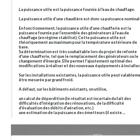
La puissance utile est la puissance fournie à l'eau de chauffage.
La puissance utile d’une chaudière est donc sa puissance nominal
En fonctionnement, la puissance utile d’une chaufferie est la
puissance fournie par l’ensemble des générateurs à l’eau de
chauffage (en régime stabilisé). Cette puissance utile est
théoriquement au maximum pour la température extérieure de
base.
Sa détermination est très souhaitable lors du projet de refonte
d'une chaufferie, tel que le remplacement des générateurs ou le
changement d'énergie. Elle permet l'ajustement optimal des
modifications à réaliser et des nouveaux équipements à installer
Sur les installations existantes, la puissance utile peut valablem
être mesurée par grand froid.
A défaut, sur les bâtiments existants, on utilise,
un calcul de déperdition (le résultat est incertain du fait des
difficultés d'intégration des rénovations, de la difficulté
d’évaluation des débits d'aération, etc.)
une estimation de la puissance des émetteurs (il existe ...