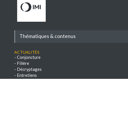
Thématiques & contenus
Actualités
-
Conjoncture
-
Filière
-
Décryptages
-
Entretiens
-
Reportages
-
Réglementation
-
A savoir
-
Veille réglementaire
Conseils
-
Savoir-faire
-
Paroles d'experts
-
Chroniques techniques