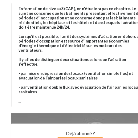
En formation de niveau 3 (CAP ), on n'étudiera pas ce chapitre. Le
sujet ne concerne que les bâtiments présentant effectivement 
périodes d’inoccupation et ne concerne donc pas les bâtiments
résidentiels, les hôpitaux et les hôtels et dans lesquels l’aératio
doit être maintenue 24h/24.
Lorsqu’il est possible, l’arrêt des systèmes d’aération en dehors 
périodes d’occupation est source d’importantes économies
d’énergie thermique et d’électricité sur les moteurs des
ventilateurs.
Il y a lieu de distinguer deux situations selon que l’aération
s’effectue,
- par mise en dépression des locaux (ventilation simple flux) et
évacuation de l’air par les locaux sanitaires
- par ventilation double flux avec évacuation de l’air par les loca
sanitaires
...
Déjà abonné ?