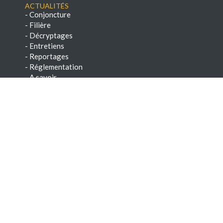
Actualités
-
Conjoncture
-
Filière
-
Décryptages
-
Entretiens
-
Reportages
-
Réglementation
-
A savoir
-
Veille réglementaire
Conseils
-
Savoir-faire
-
Paroles d'experts
-
Chroniques techniques
-
E-books & Dossiers techniques
NEWSLETTERS
-
Voir les archives
-
S'abonner
Dernières offres d'emploi