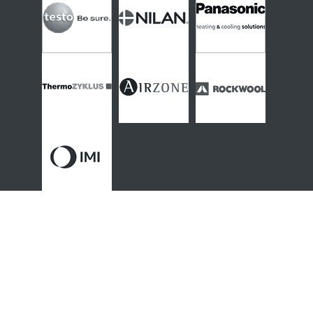
Thématiques & contenus
Actualités
-
Conjoncture
-
Filière
-
Décryptages