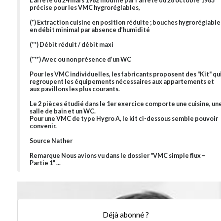
L’arrêté du 24 mars 1982 modifié par l’arrêté du 28 octobre 1983
précise pour les VMC hygroréglables,
(*) Extraction cuisine en position réduite ; bouches hygroréglable
en débit minimal par absence d’humidité
(**) Débit réduit / débit maxi
(***) Avec ou non présence d’un WC
Pour les VMC individuelles, les fabricants proposent des "Kit" qu
regroupent les équipements nécessaires aux appartements et
aux pavillons les plus courants.
Le 2 pièces étudié dans le 1er exercice comporte une cuisine, un
salle de bain et un WC.
Pour une VMC de type Hygro A, le kit ci-dessous semble pouvoir
convenir.
Source Nather
Remarque Nous avions vu dans le dossier "VMC simple flux –
Partie 1" ...
Déjà abonné ?