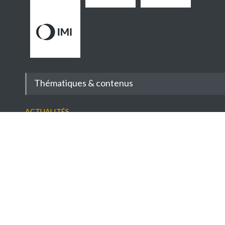
Thématiques & contenus
Actualités
-
Conjoncture
-
Filière
-
Décryptages
-
Entretiens
-
Reportages
-
Réglementation
-
A savoir
-
Veille réglementaire
Conseils
-
Savoir-faire