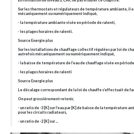
En formation de niveau 3, CAP, ne pas étudier ce chapitre.
Sur les thermostats et régulateurs de température ambiante, il e
mécaniquement ou numériquement indiqué,
- la température ambiante visée en période de ralenti,
- les plages horaires de ralenti.
Source Energie plus
Sur les installations de chauffage collectif régulées par loi de chau
autrefois mécaniquement ou numériquement indiqué,
- la baisse de température de l’eau de chauffage visée en période
- les plages horaires de ralenti
Source Energie plus
Le décalage correspondant de la loi de chauffe s’effectuait de fa
On peut grossièrement retenir,
- un ratio de -3 [K] sur l’eau par [K] de baisse de la température 
pour les circuits radiateurs,
- un ratio de -2 [K] sur ...