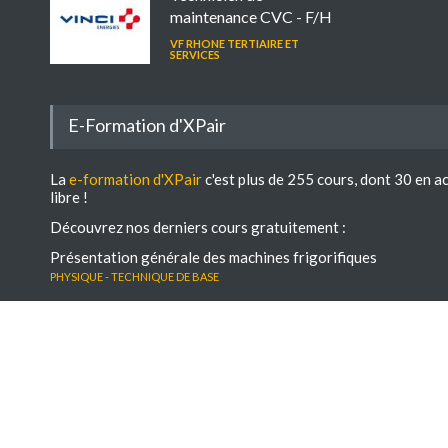
maintenance CVC - F/H
VF RHONE TERTIAIRE ET
SERVICES
E-Formation d'XPair
La
e-formation d'XPair
c'est plus de 255 cours, dont 30 en a
libre !
Découvrez nos derniers cours gratuitement :
Présentation générale des machines frigorifiques
Physique - Technique de base
Besoin et principe des systèmes d'aération
Physique - Technique de base
Les architectures de GTB
électro-régulation - GTB
Besoin et principe des systèmes d'aération
Physique - Technique de base