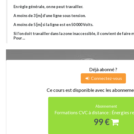
En règle générale, on ne peut travailler.
A moins de 3 [m] d’une ligne sous tension.
A moins de 5 [m] si la ligne est en 50 000 Volts.
Si l’on doit travailler dans la zone inaccessible, il convient de faire 
Pour ...
Déjà abonné ?
Connectez-vous
Ce cours est disponible avec les abonnemen
Abonnement
Formations CVC à distance : Énergies r
99 €