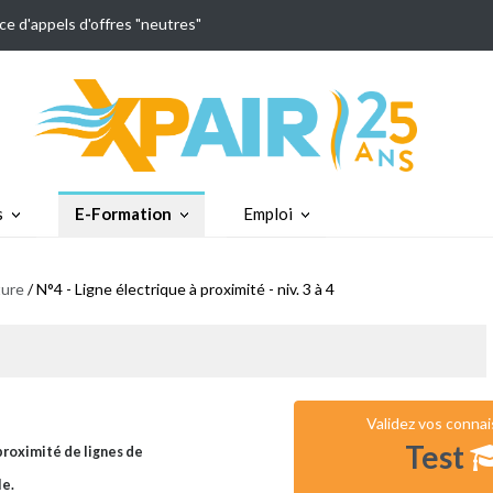
ce d'appels d'offres "neutres"
s
E-Formation
Emploi
ture
/ N°4 - Ligne électrique à proximité - niv. 3 à 4
Validez vos conna
Test
 proximité de lignes de
le.