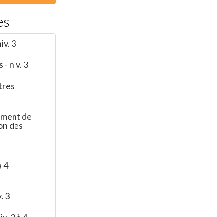
es
iv. 3
 - niv. 3
tres
ement de
on des
à 4
. 3
iv. 3 à 4