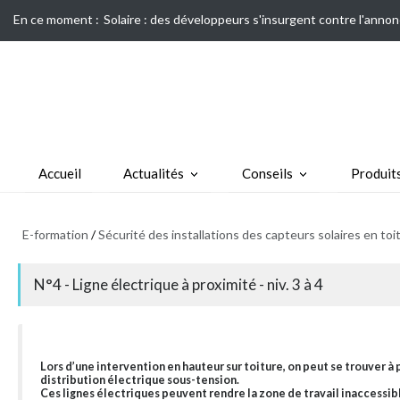
En ce moment :
Solaire : des développeurs s'insurgent contre l'annon
Accueil
Actualités
Conseils
Produit
E-formation
/
Sécurité des installations des capteurs solaires en toi
N°4 - Ligne électrique à proximité - niv. 3 à 4
Lors d’une intervention en hauteur sur toiture, on peut se trouver à
distribution électrique sous-tension.
Ces lignes électriques peuvent rendre la zone de travail inaccessib