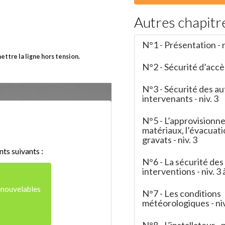
Autres chapitr
N°1 - Présentation - n
mettre la ligne hors tension.
N°2 - Sécurité d’accès
N°3 - Sécurité des au
intervenants - niv. 3
N°5 - L’approvisionn
matériaux, l’évacuati
gravats - niv. 3
ts suivants :
N°6 - La sécurité des
interventions - niv. 3 
enouvelables
N°7 - Les conditions
météorologiques - niv
N°8 - L’installateur - n