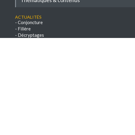
Actualités
-
Conjoncture
-
Filière
-
Décryptages
-
Entretiens
-
Reportages
-
Réglementation
-
A savoir
-
Veille réglementaire
Conseils
-
Savoir-faire
-
Paroles d'experts
-
Chroniques techniques
-
E-books & Dossiers techniques
NEWSLETTERS
-
Voir les archives
-
S'abonner