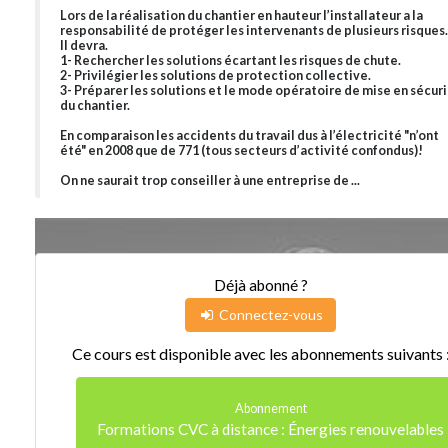
Lors de la réalisation du chantier en hauteur l’installateur a la
responsabilité de protéger les intervenants de plusieurs risques.
Il devra.
1- Rechercher les solutions écartant les risques de chute.
2- Privilégier les solutions de protection collective.
3- Préparer les solutions et le mode opératoire de mise en sécur
du chantier.
En comparaison les accidents du travail dus à l’électricité "n’ont
été" en 2008 que de 771 (tous secteurs d’activité confondus)!
On ne saurait trop conseiller à une entreprise de ...
Déjà abonné ?
Connectez-vous
Ce cours est disponible avec les abonnements suivants 
Abonnement
Formations CVC à distance : Énergies renouvelables