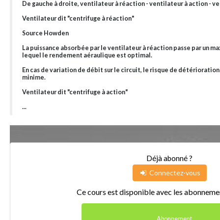
De gauche à droite, ventilateur à réaction - ventilateur à action - v
Ventilateur dit "centrifuge à réaction"
Source Howden
La puissance absorbée par le ventilateur à réaction passe par un m
lequel le rendement aéraulique est optimal.
En cas de variation de débit sur le circuit, le risque de détériorati
minime.
Ventilateur dit "centrifuge à action"
...
Déjà abonné ?
Connectez-vous
Ce cours est disponible avec les abonnemen
Abonnement