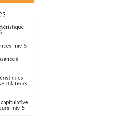
es
ctéristique
5
nces - niv. 5
ssance à
éristiques
ventilateurs
capitulative
urs - niv. 5