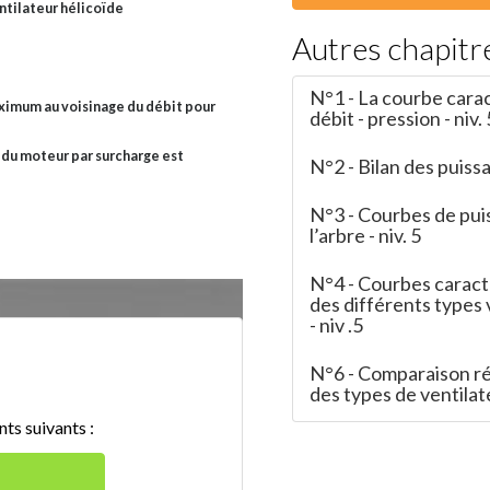
entilateur hélicoïde
Autres chapitr
N°1 - La courbe cara
aximum au voisinage du débit pour
débit - pression - niv. 
on du moteur par surcharge est
N°2 - Bilan des puissa
N°3 - Courbes de pui
l’arbre - niv. 5
N°4 - Courbes caract
des différents types 
- niv .5
N°6 - Comparaison ré
des types de ventilate
ts suivants :