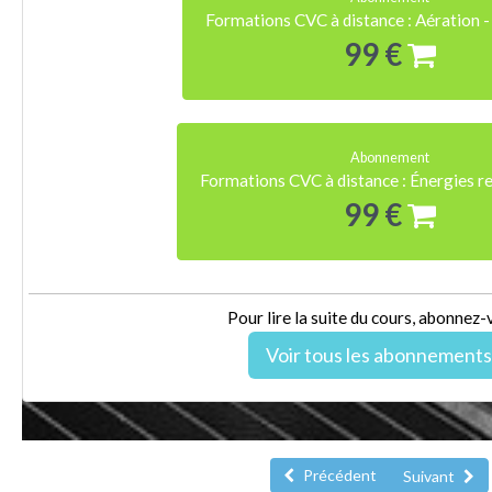
Formations CVC à distance : Aération -
99 €
Abonnement
Formations CVC à distance : Énergies r
99 €
Pour lire la suite du cours, abonnez-
Voir tous les abonnements
Précédent
Suivant