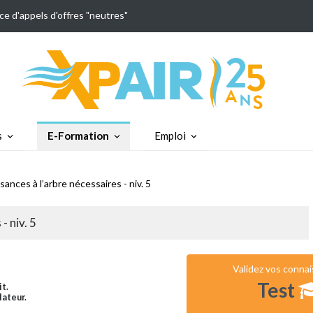
ce d'appels d'offres "neutres"
s
E-Formation
Emploi
ances à l’arbre nécessaires - niv. 5
- niv. 5
Validez vos conna
Test
it.
lateur.