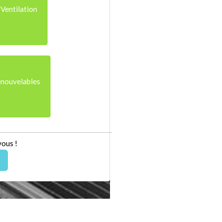
 Ventilation
enouvelables
vous !