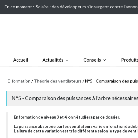
En ce moment :
Solaire : des développeurs s'insurgent contre l'annon
Accueil
Actualités
Conseils
Produit
E-formation
/
Théorie des ventilateurs
/ N°5 - Comparaison des puiss
N°5 - Comparaison des puissances à l’arbre nécessaires 
En formation de niveau 3 et 4, on n'étudiera pas ce dossier.
La puissance absorbée par les ventilateurs varie en fonction du déb
L'allure de cette variation est très différente selon le type de venti