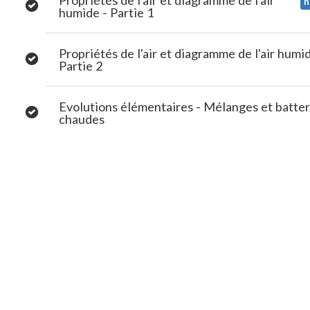
Propriétés de l'air et diagramme de l'air
n
humide - Partie 1
Propriétés de l'air et diagramme de l'air humid
Partie 2
Evolutions élémentaires - Mélanges et batter
chaudes