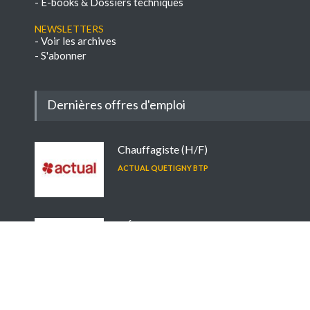
-
E-books & Dossiers techniques
NEWSLETTERS
-
Voir les archives
-
S'abonner
Dernières offres d'emploi
Chauffagiste (H/F)
ACTUAL QUETIGNY BTP
1 Électricien(ne) - CVC et
Régulation F/H
PROCESS ENERGY
Commercial itinérant