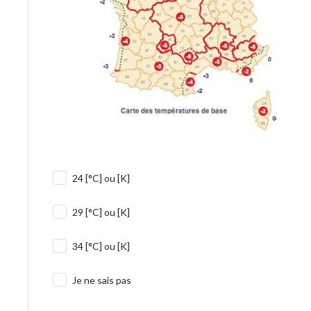
24 [°C] ou [K]
29 [°C] ou [K]
34 [°C] ou [K]
Je ne sais pas