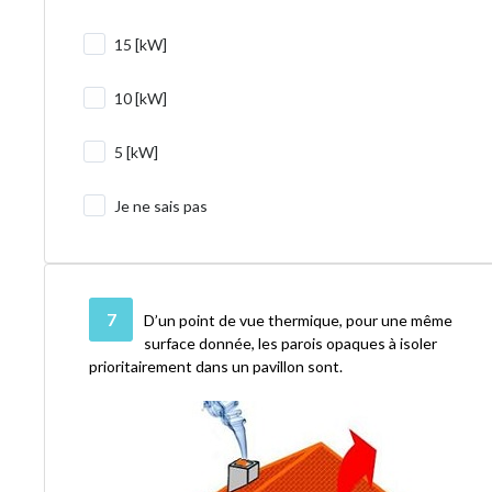
15 [kW]
10 [kW]
5 [kW]
Je ne sais pas
7
D’un point de vue thermique, pour une même
surface donnée, les parois opaques à isoler
prioritairement dans un pavillon sont.