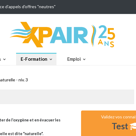
ce d'appels d'offres "neutres"
s
E-Formation
Emploi
aturelle - niv. 3
Validez vos conna
rter de l’oxygène et en évacuer les
Test
lle est dite "naturelle".