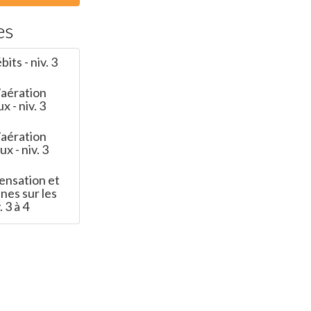
es
its - niv. 3
’aération
 - niv. 3
’aération
x - niv. 3
ensation et
nes sur les
 3 à 4