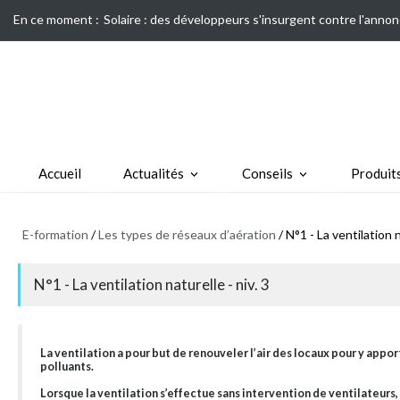
En ce moment :
Solaire : des développeurs s'insurgent contre l'annon
Accueil
Actualités
Conseils
Produit
E-formation
/
Les types de réseaux d’aération
/ N°1 - La ventilation n
N°1 - La ventilation naturelle - niv. 3
La ventilation a pour but de renouveler l’air des locaux pour y appo
polluants.
Lorsque la ventilation s’effectue sans intervention de ventilateurs, e