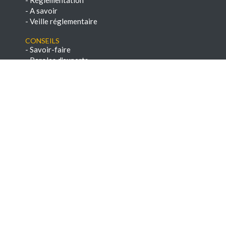
-
A savoir
-
Veille réglementaire
Conseils
-
Savoir-faire
-
Paroles d'experts
-
Chroniques techniques
-
E-books & Dossiers techniques
NEWSLETTERS
-
Voir les archives
-
S'abonner
Dernières offres d'emploi
Technicien de
maintenance chauffage
(F/H)
ACTUAL PERIGUEUX CENTRE