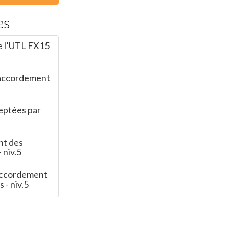
es
e l’UTL FX15
raccordement
eptées par
nt des
 niv.5
raccordement
 - niv.5