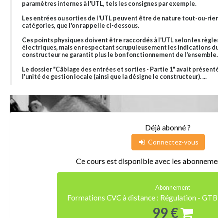
paramètres internes à l'UTL, tels les consignes par exemple.
Les entrées ou sorties de l'UTL peuvent être de nature tout-ou-rien 
catégories, que l'on rappelle ci-dessous.
Ces points physiques doivent être raccordés à l'UTL selon les règ
électriques, mais en respectant scrupuleusement les indications du 
constructeur ne garantit plus le bon fonctionnement de l'ensemble.
Le dossier "Câblage des entrées et sorties - Partie 1" avait présen
l'unité de gestion locale (ainsi que la désigne le constructeur). ...
Déjà abonné ?
Connectez-vous
Ce cours est disponible avec les abonnemen
Abonnement
Formations CVC à distance : Régulation - GTB
99 €