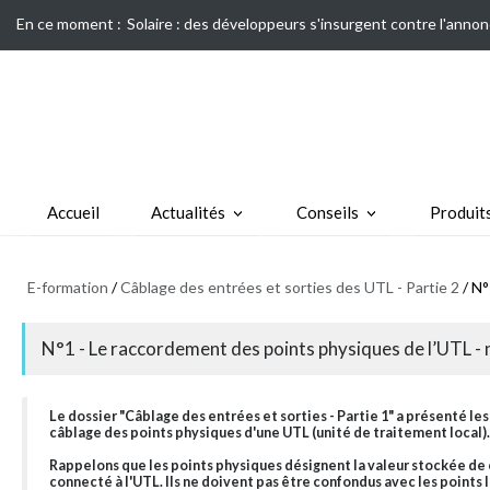
En ce moment :
Solaire : des développeurs s'insurgent contre l'annon
Accueil
Actualités
Conseils
Produit
E-formation
/
Câblage des entrées et sorties des UTL - Partie 2
/ N°
N°1 - Le raccordement des points physiques de l’UTL - 
Le dossier "Câblage des entrées et sorties - Partie 1" a présenté le
câblage des points physiques d'une UTL (unité de traitement local).
Rappelons que les points physiques désignent la valeur stockée de
connecté à l'UTL. Ils ne doivent pas être confondus avec les points l