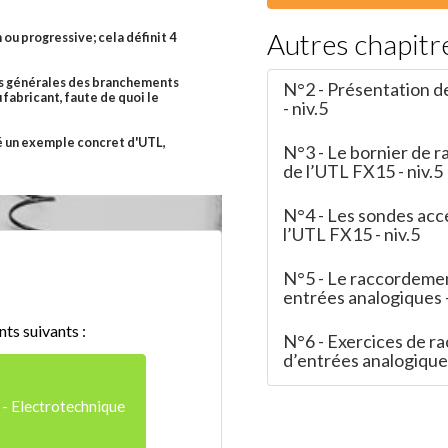
Autres chapitr
ou progressive; cela définit 4
les générales des branchements
N°2 - Présentation d
fabricant, faute de quoi le
- niv.5
té un exemple concret d'UTL,
N°3 - Le bornier de 
de l’UTL FX15 - niv.5
N°4 - Les sondes acc
l’UTL FX15 - niv.5
N°5 - Le raccordeme
entrées analogiques -
ts suivants :
N°6 - Exercices de 
d’entrées analogiques
 - Electrotechnique