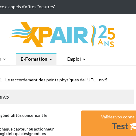
ce d'appels d'offres "neutres"
s
E-Formation
Emploi
1 - Le raccordement des points physiques de l’UTL - niv.5
niv.5
s généralités concernant le
Validez vos conna
Test
 chaque capteur ou actionneur
ogiciels qui désignent les