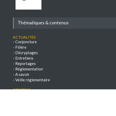
Thématiques & contenus
Actualités
-
Conjoncture
-
Filière
-
Décryptages
-
Entretiens
-
Reportages
-
Réglementation
-
A savoir
-
Veille réglementaire
Conseils
-
Savoir-faire
-
Paroles d'experts
-
Chroniques techniques
-
E-books & Dossiers techniques