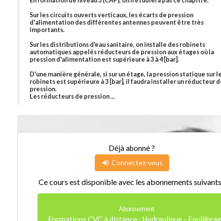
En formation de niveau 3 (CAP), on n'étudiera pas ce chapitre.
Sur les circuits ouverts verticaux, les écarts de pression
d'alimentation des différentes antennes peuvent être très
importants.
Sur les distributions d'eau sanitaire, on installe des robinets
automatiques appelés réducteurs de pression aux étages où la
pression d'alimentation est supérieure à 3 à 4 [bar].
D'une manière générale, si sur un étage, la pression statique sur l
robinets est supérieure à 3 [bar], il faudra installer un réducteur 
pression.
Les réducteurs de pression ...
Déjà abonné ?
Connectez-vous
Ce cours est disponible avec les abonnements suivants
Abonnement
Formations CVC à distance : Hydraulique - Equilibra