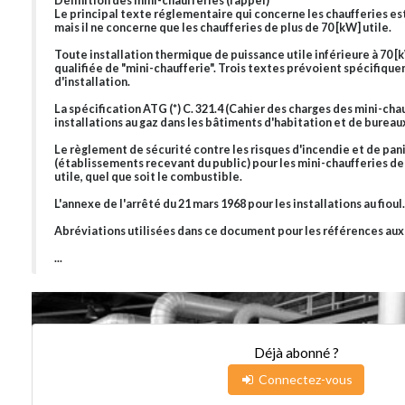
Définition des mini-chaufferies (rappel)
Le principal texte réglementaire qui concerne les chaufferies est 
mais il ne concerne que les chaufferies de plus de 70 [kW] utile.
Toute installation thermique de puissance utile inférieure à 70 [
qualifiée de "mini-chaufferie". Trois textes prévoient spécifiqu
d'installation.
La spécification ATG (*) C. 321.4 (Cahier des charges des mini-cha
installations au gaz dans les bâtiments d'habitation et de bureau
Le règlement de sécurité contre les risques d'incendie et de pa
(établissements recevant du public) pour les mini-chaufferies de
utile, quel que soit le combustible.
L'annexe de l'arrêté du 21 mars 1968 pour les installations au fioul.
Abréviations utilisées dans ce document pour les références au
...
Déjà abonné ?
Connectez-vous