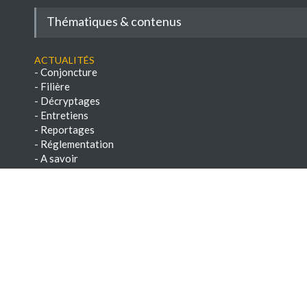
Thématiques & contenus
Actualités
-
Conjoncture
-
Filière
-
Décryptages
-
Entretiens
-
Reportages
-
Réglementation
-
A savoir
-
Veille réglementaire
Conseils
-
Savoir-faire
-
Paroles d'experts
-
Chroniques techniques
-
E-books & Dossiers techniques
NEWSLETTERS
-
Voir les archives
-
S'abonner