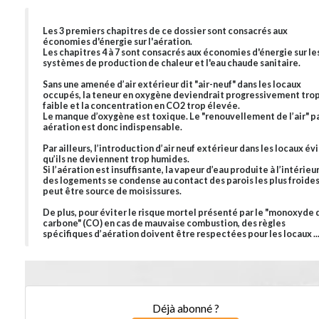
Les 3 premiers chapitres de ce dossier sont consacrés aux
économies d'énergie sur l'aération.
Les chapitres 4 à 7 sont consacrés aux économies d'énergie sur le
systèmes de production de chaleur et l'eau chaude sanitaire.
Sans une amenée d’air extérieur dit "air-neuf" dans les locaux
occupés, la teneur en oxygène deviendrait progressivement tro
faible et la concentration en CO2 trop élevée.
Le manque d’oxygène est toxique. Le "renouvellement de l’air" par
aération est donc indispensable.
Par ailleurs, l’introduction d’air neuf extérieur dans les locaux év
qu’ils ne deviennent trop humides.
Si l’aération est insuffisante, la vapeur d’eau produite à l’intérieu
des logements se condense au contact des parois les plus froides
peut être source de moisissures.
De plus, pour éviter le risque mortel présenté par le "monoxyde 
carbone" (CO) en cas de mauvaise combustion, des règles
spécifiques d’aération doivent être respectées pour les locaux ..
Déjà abonné ?