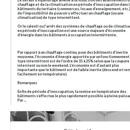
Le défaut d’équilibrage amène à la réduction des abaissements d
chauffage et de la climatisation en période d’inoccupation dans 
bâtiments du tertiaire (commerces, locaux d’enseignement, etc.)
de l’impossibilité de pouvoir y effectuer un chauffage (ou une
climatisation) de type intermittent.
Or le ralenti ou l’arrêt des systèmes de chauffage ou de climatis
en période d’inoccupation est une source majeure d’économie
d’énergie dans les bâtiments à occupation intermittente.
Par rapport à un chauffage continu, pour des bâtiments d’inertie
moyenne, l’économie d’énergie apportée par un fonctionnement
type intermittent est de l’ordre de 15 à 25% selon que la coupure
intervient ou non le weekend. L’économie est d’autant plus
importante que le bâtiment est de faible inertie (descend et r
facilement en température).
Remarques
En fin de période d’inoccupation, la remise en température des
bâtiments s’effectue le plus rapidement possible à pleine puissa
Par ...